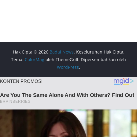
Hak Cipta © 2026
Badai News
. Keseluruhan Hak Cipta.
Tema:
ColorMag
oleh ThemeGrill. Dipersembahkan oleh
WordPress
.