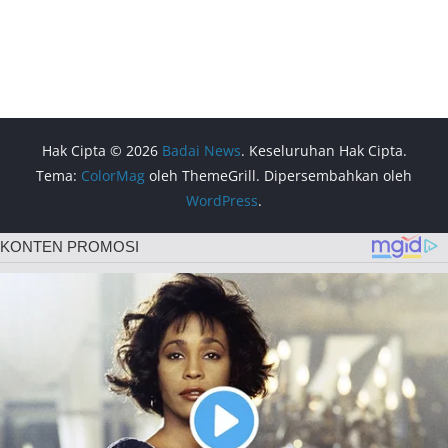
Hak Cipta © 2026
Badai News
. Keseluruhan Hak Cipta.
Tema:
ColorMag
oleh ThemeGrill. Dipersembahkan oleh
WordPress
.