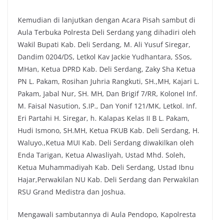
Kemudian di lanjutkan dengan Acara Pisah sambut di
Aula Terbuka Polresta Deli Serdang yang dihadiri oleh
Wakil Bupati Kab. Deli Serdang, M. Ali Yusuf Siregar,
Dandim 0204/DS, Letkol Kav Jackie Yudhantara, SSos,
MHan, Ketua DPRD Kab. Deli Serdang, Zaky Sha Ketua
PN L. Pakam, Rosihan Juhria Rangkuti, SH.,MH, Kajari L.
Pakam, Jabal Nur, SH. MH, Dan Brigif 7/RR, Kolonel Inf.
M. Faisal Nasution, S.IP., Dan Yonif 121/MK, Letkol. Inf.
Eri Partahi H. Siregar, h. Kalapas Kelas II B L. Pakam,
Hudi Ismono, SH.MH, Ketua FKUB Kab. Deli Serdang, H.
Waluyo.,Ketua MUI Kab. Deli Serdang diwakilkan oleh
Enda Tarigan, Ketua Alwasliyah, Ustad Mhd. Soleh,
Ketua Muhammadiyah Kab. Deli Serdang, Ustad Ibnu
Hajar,Perwakilan NU Kab. Deli Serdang dan Perwakilan
RSU Grand Medistra dan Joshua.
Mengawali sambutannya di Aula Pendopo, Kapolresta