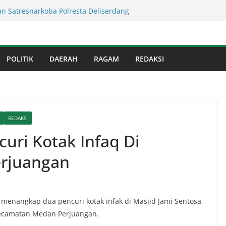
usnadi : Warga Galang Nekat Bawa Ganja
n Satresnarkoba Polresta Deliserdang
 Sumut ! Cafe Boy Disulap Jadi Tempat
Dikelola Aseng Kayu.
an Infrastruktur Kota Medan, Dinas
POLITIK
DAERAH
RAGAM
REDAKSI
Sinergi dengan Kecamatan
s Binjai! Diduga Warga Resah Judi
Binjai Bebas Beroperasi
Kejati Sumut Teken MoU Wujudkan
Profesional Tanpa Praktik Transaksiona
REDAKSI
uri Kotak Infaq Di
rjuangan
enangkap dua pencuri kotak infak di Masjid Jami Sentosa,
 Kecamatan Medan Perjuangan.