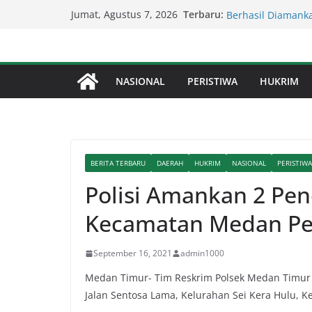
Skip
Terbaru:
Kompol Dr Fery K
Jumat, Agustus 7, 2026
to
Berhasil Diamanka
Lapor Pak Kapolda
content
Perjudian Diduga 
Percepat Penangan
NASIONAL
PERISTIWA
HUKRIM
SDABMBK Perkuat 
Lapor Pak Kapolre
Brahrang Di Kota 
Kapolda Sumut – 
Penegakan Hukum 
BERITA TERBARU
DAERAH
HUKRIM
NASIONAL
PERISTIWA
Polisi Amankan 2 Penc
Kecamatan Medan Pe
September 16, 2021
admin1000
Medan Timur- Tim Reskrim Polsek Medan Timur m
Jalan Sentosa Lama, Kelurahan Sei Kera Hulu,