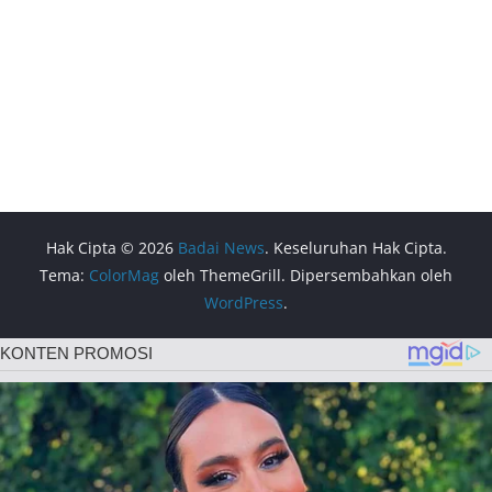
Hak Cipta © 2026
Badai News
. Keseluruhan Hak Cipta.
Tema:
ColorMag
oleh ThemeGrill. Dipersembahkan oleh
WordPress
.