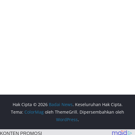
Hak Cipta © 2026
Badai News
. Keseluruhan Hak Cipta.
Tema:
ColorMag
oleh ThemeGrill. Dipersembahkan oleh
WordPress
.