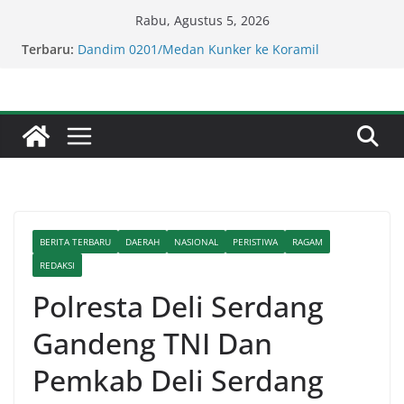
Skip
Rabu, Agustus 5, 2026
to
Terbaru:
Lapor Pak Kapolda Sumut ! Cafe Boy Disulap Jadi
content
Tempat Perjudian Diduga Dikelola Aseng Kayu.
Dandim 0201/Medan Kunker ke Koramil
04/Medan Kota Berikan Santunan Kepada 20
Warga Kaum Dhu’afa
Lapor Pak Kapolres Binjai! Diduga Warga Resah
Judi Brahrang Di Kota Binjai Bebas Beroperasi
Kapolda Sumut – Kejati Sumut Teken MoU
Wujudkan Penegakan Hukum Profesional Tanpa
Praktik Transaksiona
Kompol Dr Fery Kusnadi : Warga Galang Nekat
BERITA TERBARU
DAERAH
NASIONAL
PERISTIWA
RAGAM
Bawa Ganja Berhasil Diamankan Satresnarkoba
Polresta Deliserdang
REDAKSI
Polresta Deli Serdang
Gandeng TNI Dan
Pemkab Deli Serdang