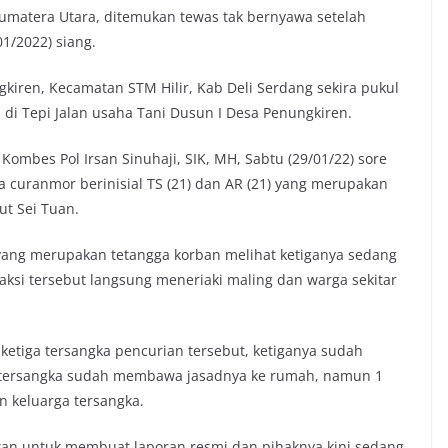
umatera Utara, ditemukan tewas tak bernyawa setelah
1/2022) siang.
gkiren, Kecamatan STM Hilir, Kab Deli Serdang sekira pukul
 di Tepi Jalan usaha Tani Dusun I Desa Penungkiren.
ombes Pol Irsan Sinuhaji, SIK, MH, Sabtu (29/01/22) sore
a curanmor berinisial TS (21) dan AR (21) yang merupakan
ut Sei Tuan.
a yang merupakan tetangga korban melihat ketiganya sedang
aksi tersebut langsung meneriaki maling dan warga sekitar
ketiga tersangka pencurian tersebut, ketiganya sudah
a tersangka sudah membawa jasadnya ke rumah, namun 1
n keluarga tersangka.
an untuk membuat laporan resmi dan pihaknya kini sedang