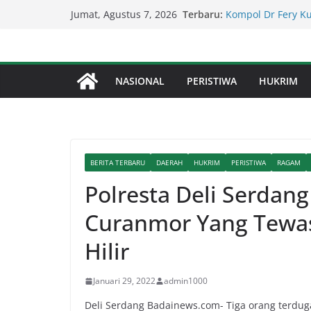
Kapolda Sumut – 
Skip
Terbaru:
Jumat, Agustus 7, 2026
Penegakan Hukum 
to
Kompol Dr Fery K
Berhasil Diamanka
content
Serapan Anggaran 
Sekda: Kami Saran
NASIONAL
PERISTIWA
HUKRIM
Percepat Penangan
SDABMBK Perkuat 
Lapor Pak Kapolre
Brahrang Di Kota 
BERITA TERBARU
DAERAH
HUKRIM
PERISTIWA
RAGAM
Polresta Deli Serdang
Curanmor Yang Tewa
Hilir
Januari 29, 2022
admin1000
Deli Serdang Badainews.com- Tiga orang terdug