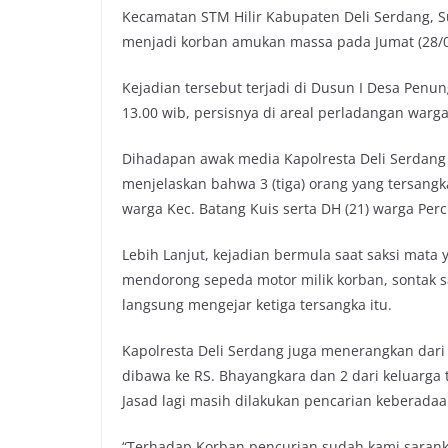
Kecamatan STM Hilir Kabupaten Deli Serdang, S
menjadi korban amukan massa pada Jumat (28/0
Kejadian tersebut terjadi di Dusun I Desa Penun
13.00 wib, persisnya di areal perladangan warga
Dihadapan awak media Kapolresta Deli Serdang K
menjelaskan bahwa 3 (tiga) orang yang tersangk
warga Kec. Batang Kuis serta DH (21) warga Perc
Lebih Lanjut, kejadian bermula saat saksi mat
mendorong sepeda motor milik korban, sontak s
langsung mengejar ketiga tersangka itu.
Kapolresta Deli Serdang juga menerangkan dari 
dibawa ke RS. Bhayangkara dan 2 dari keluarg
Jasad lagi masih dilakukan pencarian keberadaa
“Terhadap Korban pencurian sudah kami sarank