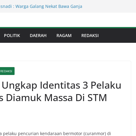
Kejati Sumut Teken MoU Wujudkan
Profesional Tanpa Praktik Transaksiona
usnadi : Warga Galang Nekat Bawa Ganja
n Satresnarkoba Polresta Deliserdang
Dinas Perkimcikataru Paling Buruk, Plh
kan Dievaluasi
POLITIK
DAERAH
RAGAM
REDAKSI
an Infrastruktur Kota Medan, Dinas
Sinergi dengan Kecamatan
s Binjai! Diduga Warga Resah Judi
Binjai Bebas Beroperasi
REDAKSI
 Ungkap Identitas 3 Pelaku
s Diamuk Massa Di STM
a pelaku pencurian kendaraan bermotor (curanmor) di