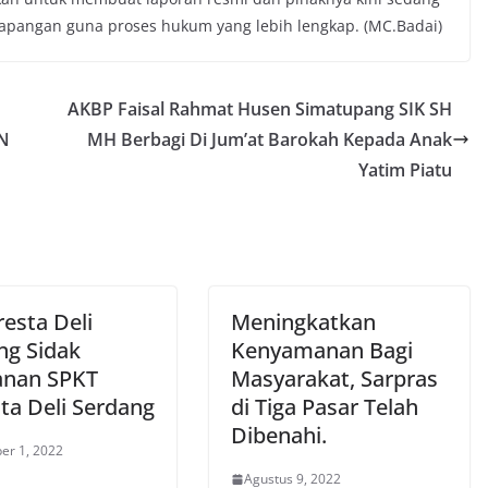
ilapangan guna proses hukum yang lebih lengkap. (MC.Badai)
AKBP Faisal Rahmat Husen Simatupang SIK SH
UN
MH Berbagi Di Jum’at Barokah Kepada Anak
Yatim Piatu
esta Deli
Meningkatkan
ng Sidak
Kenyamanan Bagi
anan SPKT
Masyarakat, Sarpras
ta Deli Serdang
di Tiga Pasar Telah
Dibenahi.
er 1, 2022
Agustus 9, 2022