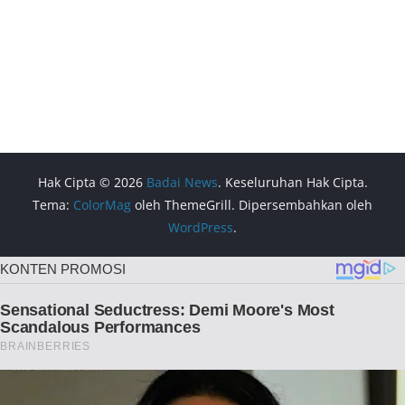
Hak Cipta © 2026
Badai News
. Keseluruhan Hak Cipta.
Tema:
ColorMag
oleh ThemeGrill. Dipersembahkan oleh
WordPress
.