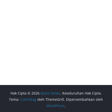
Hak Cipta © 2026
Badai News
. Keseluruhan Hak Cipta.
Tema:
ColorMag
oleh ThemeGrill. Dipersembahkan oleh
WordPress
.