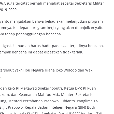
67, juga tercatat pernah menjabat sebagai Sekretaris Militer
2019-2020.
ryanto mengatakan bahwa beliau akan melanjutkan program
lumnya. Ke depan, program kerja yang akan ditonjolkan yaitu
lam tahap penanggulangan bencana.
itigasi, kemudian harus hadir pada saat terjadinya bencana,
mpak bencana ini dapat dipastikan tidak terlalu
ersebut yakni Ibu Negara Iriana Joko Widodo dan Wakil
.
esiden ke-5 RI Megawati Soekarnoputri, Ketua DPR RI Puan
 Hukum, dan Keamanan Mahfud Md., Menteri Sekretaris
nung, Menteri Pertahanan Prabowo Subianto, Panglima TNI
 Sigit Prabowo, Kepala Badan Intelijen Negara (BIN) Budi
regar, Kepala Staf TNI Angkatan Darat (KSAD) Jenderal TNI