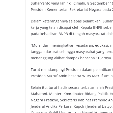
Suharyanto yang lahir di Cimahi, 8 September 19
Presiden Kementerian Sekretariat Negara pada 
Dalam keterangannya selepas pelantikan, Suha
kerja yang telah dicapai oleh Kepala BNPB sebe
pada kehadiran BNPB di tengah masyarakat da
“Mulai dari meningkatkan kesadaran, edukasi, m
tanggap darurat sehingga masyarakat yang terda
menanggung akibat dampak bencana,” ujarnya.
Turut mendampingi Presiden dalam pelantikan t
Presiden Ma’ruf Amin beserta Wury Ma’ruf Amin
Selain itu, turut hadir secara terbatas ialah Pr
Maharani, Menteri Koordinator Bidang Politik,
Negara Pratikno, Sekretaris Kabinet Pramono A
Jenderal Andika Perkasa, Kapolri Jenderal Listyo
Gunawan, Wakil Menteri Luar Negeri Mahendra Si