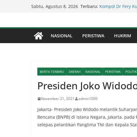
Kapolda Sumut – 
Skip
Terbaru:
Sabtu, Agustus 8, 2026
Penegakan Hukum 
to
Kompol Dr Fery K
Berhasil Diamanka
content
Serapan Anggaran 
Sekda: Kami Saran
NASIONAL
PERISTIWA
HUKRIM
Percepat Penangan
SDABMBK Perkuat 
Lapor Pak Kapolre
Brahrang Di Kota 
BERITA TERBARU
DAERAH
NASIONAL
PERISTIWA
POLITIK
Presiden Joko Widod
November 21, 2021
admin1000
Jakarta- Presiden Joko Widodo melantik Suhary
Bencana (BNPB) di Istana Negara, Jakarta, pada
selepas pelantikan Panglima TNI dan Kepala Sta