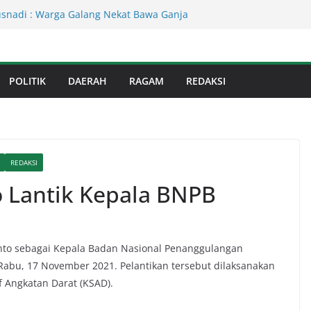
Kejati Sumut Teken MoU Wujudkan
Profesional Tanpa Praktik Transaksiona
usnadi : Warga Galang Nekat Bawa Ganja
n Satresnarkoba Polresta Deliserdang
Dinas Perkimcikataru Paling Buruk, Plh
kan Dievaluasi
POLITIK
DAERAH
RAGAM
REDAKSI
an Infrastruktur Kota Medan, Dinas
Sinergi dengan Kecamatan
s Binjai! Diduga Warga Resah Judi
Binjai Bebas Beroperasi
REDAKSI
o Lantik Kepala BNPB
anto sebagai Kepala Badan Nasional Penanggulangan
 Rabu, 17 November 2021. Pelantikan tersebut dilaksanakan
f Angkatan Darat (KSAD).