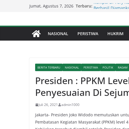
Skip
Terbaru:
Kompol Dr Fery K
Jumat, Agustus 7, 2026
to
Berhasil Diamanka
Lapor Pak Kapolda
content
Perjudian Diduga 
Percepat Penangan
NASIONAL
PERISTIWA
HUKRIM
SDABMBK Perkuat 
Lapor Pak Kapolre
Brahrang Di Kota 
Kapolda Sumut – 
Penegakan Hukum 
BERITA TERBARU
NASIONAL
PERISTIWA
POLITIK
RAGAM
Presiden : PPKM Leve
Penyesuaian Di Sejum
Juli 26, 2021
admin1000
Jakarta- Presiden Joko Widodo memutuskan unt
Pembatasan Kegiatan Masyarakat (PPKM) level 4 d