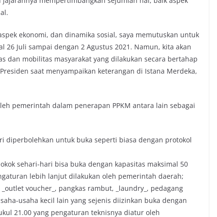
an jajarannya mempertimbangkan sejumlah hal, baik aspek
al.
spek ekonomi, dan dinamika sosial, saya memutuskan untuk
l 26 Juli sampai dengan 2 Agustus 2021. Namun, kita akan
as dan mobilitas masyarakat yang dilakukan secara bertahap
r Presiden saat menyampaikan keterangan di Istana Merdeka,
leh pemerintah dalam penerapan PPKM antara lain sebagai
ri diperbolehkan untuk buka seperti biasa dengan protokol
pokok sehari-hari bisa buka dengan kapasitas maksimal 50
gaturan lebih lanjut dilakukan oleh pemerintah daerah;
u _outlet voucher_, pangkas rambut, _laundry_, pedagang
saha-usaha kecil lain yang sejenis diizinkan buka dengan
kul 21.00 yang pengaturan teknisnya diatur oleh