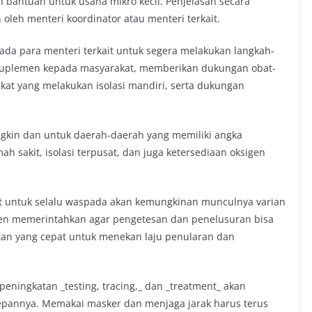
 bantuan untuk usaha mikro kecil. Penjelasan secara
 oleh menteri koordinator atau menteri terkait.
da para menteri terkait untuk segera melakukan langkah-
suplemen kepada masyarakat, memberikan dukungan obat-
kat yang melakukan isolasi mandiri, serta dukungan
gkin dan untuk daerah-daerah yang memiliki angka
ah sakit, isolasi terpusat, dan juga ketersediaan oksigen
t untuk selalu waspada akan kemungkinan munculnya varian
siden memerintahkan agar pengetesan dan penelusuran bisa
watan yang cepat untuk menekan laju penularan dan
peningkatan _testing, tracing,_ dan _treatment_ akan
epannya. Memakai masker dan menjaga jarak harus terus