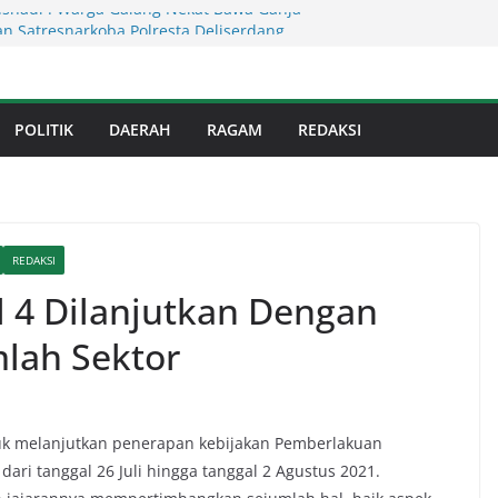
usnadi : Warga Galang Nekat Bawa Ganja
n Satresnarkoba Polresta Deliserdang
 Sumut ! Cafe Boy Disulap Jadi Tempat
Dikelola Aseng Kayu.
an Infrastruktur Kota Medan, Dinas
POLITIK
DAERAH
RAGAM
REDAKSI
Sinergi dengan Kecamatan
s Binjai! Diduga Warga Resah Judi
Binjai Bebas Beroperasi
Kejati Sumut Teken MoU Wujudkan
Profesional Tanpa Praktik Transaksiona
REDAKSI
l 4 Dilanjutkan Dengan
lah Sektor
uk melanjutkan penerapan kebijakan Pemberlakuan
ari tanggal 26 Juli hingga tanggal 2 Agustus 2021.