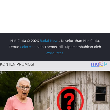
Hak Cipta © 2026
Badai News
. Keseluruhan Hak Cipta.
Tema:
ColorMag
oleh ThemeGrill. Dipersembahkan oleh
WordPress
.