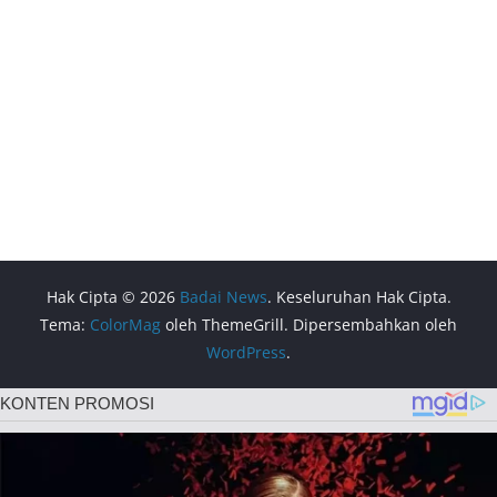
Hak Cipta © 2026
Badai News
. Keseluruhan Hak Cipta.
Tema:
ColorMag
oleh ThemeGrill. Dipersembahkan oleh
WordPress
.