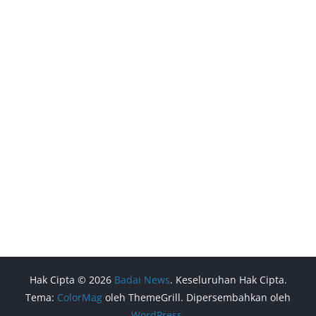
Hak Cipta © 2026
Badai News
. Keseluruhan Hak Cipta.
Tema:
ColorMag
oleh ThemeGrill. Dipersembahkan oleh
WordPress
.