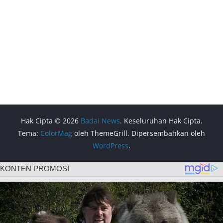
Hak Cipta © 2026
Badai News
. Keseluruhan Hak Cipta.
Tema:
ColorMag
oleh ThemeGrill. Dipersembahkan oleh
WordPress
.