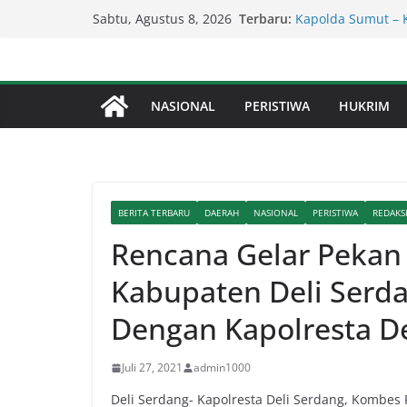
Skip
Terbaru:
Kapolda Sumut – 
Sabtu, Agustus 8, 2026
to
Penegakan Hukum 
Kompol Dr Fery K
content
Berhasil Diamanka
Serapan Anggaran 
NASIONAL
PERISTIWA
HUKRIM
Sekda: Kami Saran
Percepat Penangan
SDABMBK Perkuat 
Lapor Pak Kapolre
Brahrang Di Kota 
BERITA TERBARU
DAERAH
NASIONAL
PERISTIWA
REDAKS
Rencana Gelar Pekan
Kabupaten Deli Serd
Dengan Kapolresta D
Juli 27, 2021
admin1000
Deli Serdang- Kapolresta Deli Serdang, Kombes 