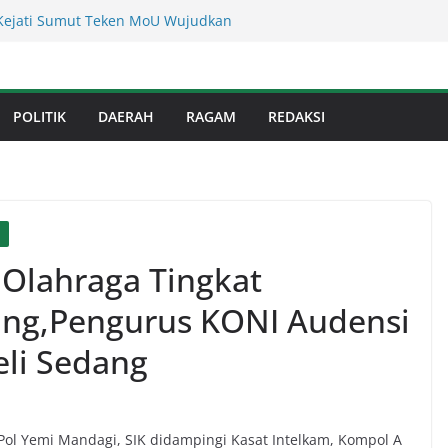
Kejati Sumut Teken MoU Wujudkan
Profesional Tanpa Praktik Transaksiona
usnadi : Warga Galang Nekat Bawa Ganja
n Satresnarkoba Polresta Deliserdang
Dinas Perkimcikataru Paling Buruk, Plh
POLITIK
DAERAH
RAGAM
REDAKSI
kan Dievaluasi
an Infrastruktur Kota Medan, Dinas
Sinergi dengan Kecamatan
s Binjai! Diduga Warga Resah Judi
Binjai Bebas Beroperasi
I
 Olahraga Tingkat
ang,Pengurus KONI Audensi
eli Sedang
Pol Yemi Mandagi, SIK didampingi Kasat Intelkam, Kompol A