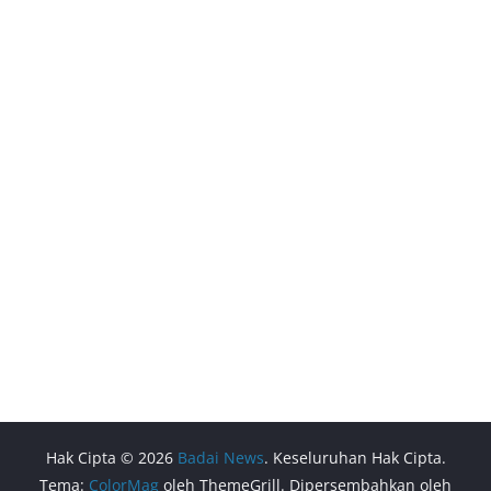
Hak Cipta © 2026
Badai News
. Keseluruhan Hak Cipta.
Tema:
ColorMag
oleh ThemeGrill. Dipersembahkan oleh