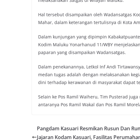
melaksanakan Satgas di wilayah Maluku.
Hal tersebut disampaikan oleh Wadansatgas Ko
Mahar, dalam keterangan tertulisnya di Kota Am
Dalam kunjungan yang dipimpin Kabakatpuanter Sd
Kodim Maluku Yonarhanud 11/WBY menjelaskan k
paparan yang disampaikan Wadansatgas.
Dalam penekanannya, Letkol Inf Andi Tirtawansy
medan tugas adalah dengan melaksanakan kegiat
dini terhadap kerawanan di masyarakat dapat t
Selain ke Pos Ramil Waiheru, Tim Pusterad jug
antaranya Pos Ramil Wakal dan Pos Ramil Morel
Pangdam Kasuari Resmikan Rusun Dan Ru
Jajaran Kodam Kasuari, Fasilitas Perumaha