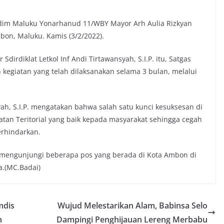
dim Maluku Yonarhanud 11/WBY Mayor Arh Aulia Rizkyan
bon, Maluku. Kamis (3/2/2022).
irdiklat Letkol Inf Andi Tirtawansyah, S.I.P. itu, Satgas
egiatan yang telah dilaksanakan selama 3 bulan, melalui
ah, S.I.P. mengatakan bahwa salah satu kunci kesuksesan di
an Teritorial yang baik kepada masyarakat sehingga cegah
erhindarkan.
a mengunjungi beberapa pos yang berada di Kota Ambon di
a.(MC.Badai)
mdis
Wujud Melestarikan Alam, Babinsa Selo
n
Dampingi Penghijauan Lereng Merbabu