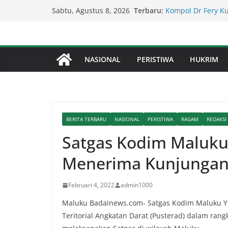
Kapolda Sumut – 
Skip
Terbaru:
Sabtu, Agustus 8, 2026
Penegakan Hukum 
to
Kompol Dr Fery K
Berhasil Diamanka
content
Serapan Anggaran 
Sekda: Kami Saran
NASIONAL
PERISTIWA
HUKRIM
Percepat Penangan
SDABMBK Perkuat 
Lapor Pak Kapolre
Brahrang Di Kota 
BERITA TERBARU
NASIONAL
PERISTIWA
RAGAM
REDAKSI
Satgas Kodim Maluk
Menerima Kunjungan 
Februari 4, 2022
admin1000
Maluku Badainews.com- Satgas Kodim Maluku Y
Teritorial Angkatan Darat (Pusterad) dalam ran