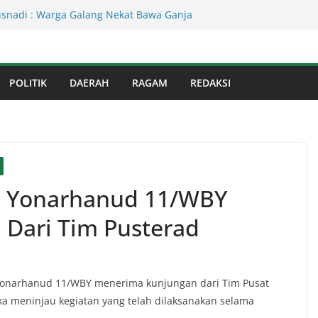
Kejati Sumut Teken MoU Wujudkan
Profesional Tanpa Praktik Transaksiona
usnadi : Warga Galang Nekat Bawa Ganja
n Satresnarkoba Polresta Deliserdang
Dinas Perkimcikataru Paling Buruk, Plh
kan Dievaluasi
POLITIK
DAERAH
RAGAM
REDAKSI
an Infrastruktur Kota Medan, Dinas
Sinergi dengan Kecamatan
s Binjai! Diduga Warga Resah Judi
Binjai Bebas Beroperasi
u Yonarhanud 11/WBY
Dari Tim Pusterad
onarhanud 11/WBY menerima kunjungan dari Tim Pusat
gka meninjau kegiatan yang telah dilaksanakan selama