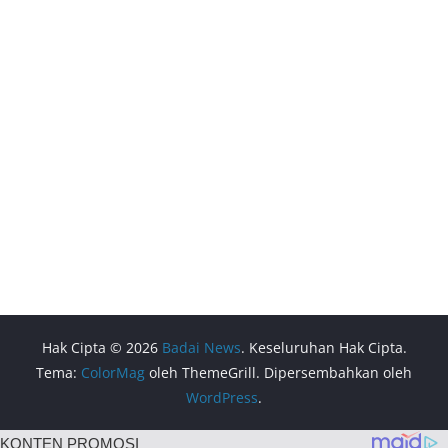
Hak Cipta © 2026
Badai News
. Keseluruhan Hak Cipta.
Tema:
ColorMag
oleh ThemeGrill. Dipersembahkan oleh
WordPress
.