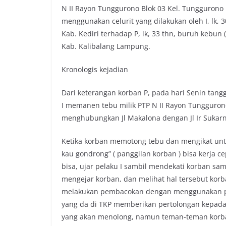
N II Rayon Tunggurono Blok 03 Kel. Tunggurono K
menggunakan celurit yang dilakukan oleh I, lk, 
Kab. Kediri terhadap P, lk, 33 thn, buruh kebu
Kab. Kalibalang Lampung.
Kronologis kejadian
Dari keterangan korban P, pada hari Senin tang
I memanen tebu milik PTP N II Rayon Tunggurono
menghubungkan Jl Makalona dengan Jl Ir Sukarno
Ketika korban memotong tebu dan mengikat untu
kau gondrong” ( panggilan korban ) bisa kerja 
bisa, ujar pelaku I sambil mendekati korban sa
mengejar korban, dan melihat hal tersebut korb
melakukan pembacokan dengan menggunakan par
yang da di TKP memberikan pertolongan kepada
yang akan menolong, namun teman-teman korba