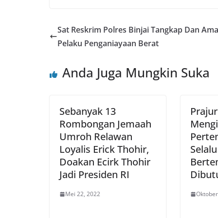
Sat Reskrim Polres Binjai Tangkap Dan Am
Pelaku Penganiayaan Berat
Anda Juga Mungkin Suka
Sebanyak 13
Prajur
Rombongan Jemaah
Mengi
Umroh Relawan
Perte
Loyalis Erick Thohir,
Selal
Doakan Ecirk Thohir
Berte
Jadi Presiden RI
Dibut
Mei 22, 2022
Oktober