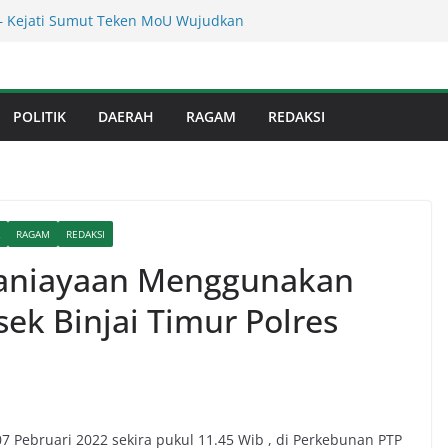
res Binjai! Diduga Warga Resah Judi
a Binjai Bebas Beroperasi
– Kejati Sumut Teken MoU Wujudkan
 Profesional Tanpa Praktik Transaksiona
erahkan Sejumlah Alat Berat Bersihkan
an Dari Sedimentasi Tebal
POLITIK
DAERAH
RAGAM
REDAKSI
n Dinas Perkimcikataru Paling Buruk, Plh
ankan Dievaluasi
anan Infrastruktur Kota Medan, Dinas
t Sinergi dengan Kecamatan
RAGAM
REDAKSI
ganiayaan Menggunakan
ek Binjai Timur Polres
7 Pebruari 2022 sekira pukul 11.45 Wib , di Perkebunan PTP