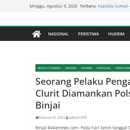
Lapor Pak Kapol
Skip
Terbaru:
Minggu, Agustus 9, 2026
Brahrang Di Kot
to
Kapolda Sumut 
content
Penegakan Hukum
Kadis SDABMBK K
Parit Jalan Tadu
NASIONAL
PERISTIWA
HUKRIM
Serapan Anggara
Sekda: Kami Sar
Percepat Penang
SDABMBK Perkua
BERITA TERBARU
DAERAH
HUKRIM
NASIONAL
PERISTIWA
Seorang Pelaku Pen
Clurit Diamankan Pols
Binjai
Februari 8, 2022
admin1000
Binjai Badainews.com- Pada hari Senin tanggal 0