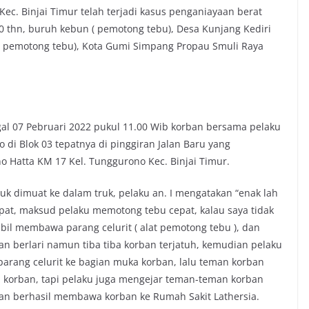
ec. Binjai Timur telah terjadi kasus penganiayaan berat
30 thn, buruh kebun ( pemotong tebu), Desa Kunjang Kediri
n ( pemotong tebu), Kota Gumi Simpang Propau Smuli Raya
gal 07 Pebruari 2022 pukul 11.00 Wib korban bersama pelaku
 di Blok 03 tepatnya di pinggiran Jalan Baru yang
 Hatta KM 17 Kel. Tunggurono Kec. Binjai Timur.
k dimuat ke dalam truk, pelaku an. I mengatakan “enak lah
cepat, maksud pelaku memotong tebu cepat, kalau saya tidak
mbil membawa parang celurit ( alat pemotong tebu ), dan
an berlari namun tiba tiba korban terjatuh, kemudian pelaku
ang celurit ke bagian muka korban, lalu teman korban
 korban, tapi pelaku juga mengejar teman-teman korban
n berhasil membawa korban ke Rumah Sakit Lathersia.