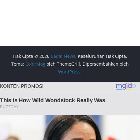
Hak Cipta © 2026
Badai News
. Keseluruhan Hak Cipta.
Tema:
ColorMag
oleh ThemeGrill. Dipersembahkan oleh
WordPress
.