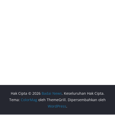
Hak Cipta © 2026
Badai News
. Keseluruhan Hak Cipta.
Tema:
ColorMag
oleh ThemeGrill. Dipersembahkan oleh
WordPress
.