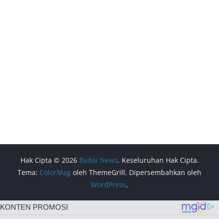
Hak Cipta © 2026
Badai News
. Keseluruhan Hak Cipta.
Tema:
ColorMag
oleh ThemeGrill. Dipersembahkan oleh
WordPress
.