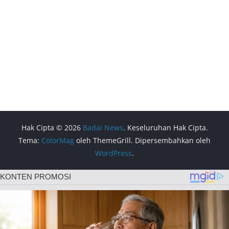
Hak Cipta © 2026
Badai News
. Keseluruhan Hak Cipta.
Tema:
ColorMag
oleh ThemeGrill. Dipersembahkan oleh
WordPress
.