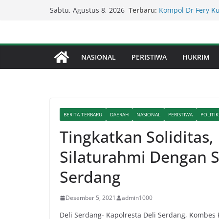
Skip
Kapolda Sumut – 
Terbaru:
Sabtu, Agustus 8, 2026
Penegakan Hukum 
to
Kompol Dr Fery K
content
Berhasil Diamanka
Serapan Anggaran 
NASIONAL
PERISTIWA
HUKRIM
Sekda: Kami Saran
Percepat Penangan
SDABMBK Perkuat 
Lapor Pak Kapolre
Brahrang Di Kota 
BERITA TERBARU
DAERAH
NASIONAL
PERISTIWA
POLITIK
Tingkatkan Soliditas,
Silaturahmi Dengan Se
Serdang
Desember 5, 2021
admin1000
Deli Serdang- Kapolresta Deli Serdang, Kombes