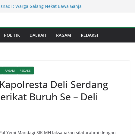
Kejati Sumut Teken MoU Wujudkan
Profesional Tanpa Praktik Transaksiona
usnadi : Warga Galang Nekat Bawa Ganja
n Satresnarkoba Polresta Deliserdang
Dinas Perkimcikataru Paling Buruk, Plh
POLITIK
DAERAH
RAGAM
REDAKSI
kan Dievaluasi
an Infrastruktur Kota Medan, Dinas
Sinergi dengan Kecamatan
s Binjai! Diduga Warga Resah Judi
Binjai Bebas Beroperasi
RAGAM
REDAKSI
 Kapolresta Deli Serdang
rikat Buruh Se – Deli
 Pol Yemi Mandagi SIK MH laksanakan silaturahmi dengan