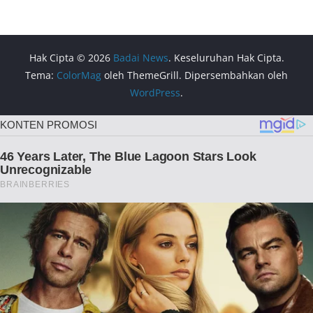
Hak Cipta © 2026
Badai News
. Keseluruhan Hak Cipta.
Tema:
ColorMag
oleh ThemeGrill. Dipersembahkan oleh
WordPress
.