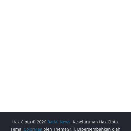
Hak Cipta © 2026
Badai News
. Keseluruhan Hak Cipta.
Tema:
ColorMag
oleh ThemeGrill. Dipersembahkan oleh