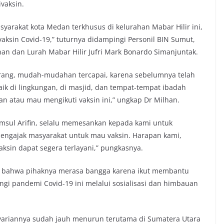
ivaksin.
yarakat kota Medan terkhusus di kelurahan Mabar Hilir ini,
aksin Covid-19,” tuturnya didampingi Personil BIN Sumut,
n dan Lurah Mabar Hilir Jufri Mark Bonardo Simanjuntak.
orang, mudah-mudahan tercapai, karena sebelumnya telah
aik di lingkungan, di masjid, dan tempat-tempat ibadah
n atau mau mengikuti vaksin ini,” ungkap Dr Milhan.
amsul Arifin, selalu memesankan kepada kami untuk
mengajak masyarakat untuk mau vaksin. Harapan kami,
sin dapat segera terlayani,” pungkasnya.
 bahwa pihaknya merasa bangga karena ikut membantu
i pandemi Covid-19 ini melalui sosialisasi dan himbauan
a variannya sudah jauh menurun terutama di Sumatera Utara