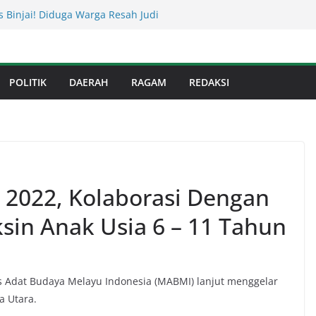
s Binjai! Diduga Warga Resah Judi
Binjai Bebas Beroperasi
Kejati Sumut Teken MoU Wujudkan
Profesional Tanpa Praktik Transaksiona
usnadi : Warga Galang Nekat Bawa Ganja
POLITIK
DAERAH
RAGAM
REDAKSI
n Satresnarkoba Polresta Deliserdang
Dinas Perkimcikataru Paling Buruk, Plh
kan Dievaluasi
an Infrastruktur Kota Medan, Dinas
Sinergi dengan Kecamatan
l 2022, Kolaborasi Dengan
in Anak Usia 6 – 11 Tahun
is Adat Budaya Melayu Indonesia (MABMI) lanjut menggelar
a Utara.