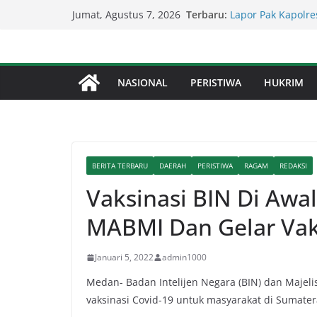
Skip
Terbaru:
Lapor Pak Kapolre
Jumat, Agustus 7, 2026
to
Brahrang Di Kota 
Kapolda Sumut – 
content
Penegakan Hukum 
Kompol Dr Fery K
NASIONAL
PERISTIWA
HUKRIM
Berhasil Diamanka
Serapan Anggaran 
Sekda: Kami Saran
Percepat Penangan
SDABMBK Perkuat 
BERITA TERBARU
DAERAH
PERISTIWA
RAGAM
REDAKSI
Vaksinasi BIN Di Awa
MABMI Dan Gelar Vaks
Januari 5, 2022
admin1000
Medan- Badan Intelijen Negara (BIN) dan Majel
vaksinasi Covid-19 untuk masyarakat di Sumater