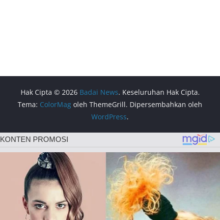
Hak Cipta © 2026
Badai News
. Keseluruhan Hak Cipta.
Tema:
ColorMag
oleh ThemeGrill. Dipersembahkan oleh
WordPress
.