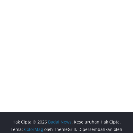
Hak Cipta © 2026
Badai News
. Keseluruhan Hak Cipta.
Tema:
ColorMag
oleh ThemeGrill. Dipersembahkan oleh