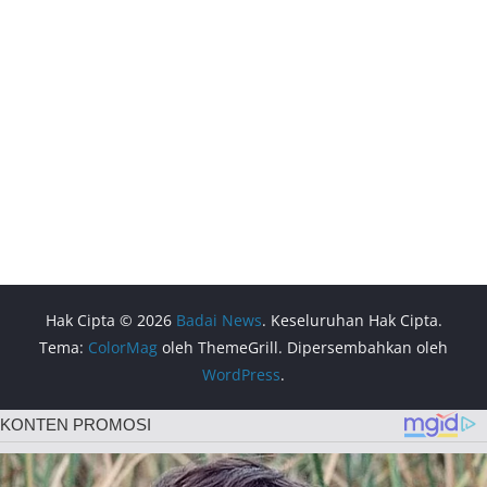
Hak Cipta © 2026
Badai News
. Keseluruhan Hak Cipta.
Tema:
ColorMag
oleh ThemeGrill. Dipersembahkan oleh
WordPress
.