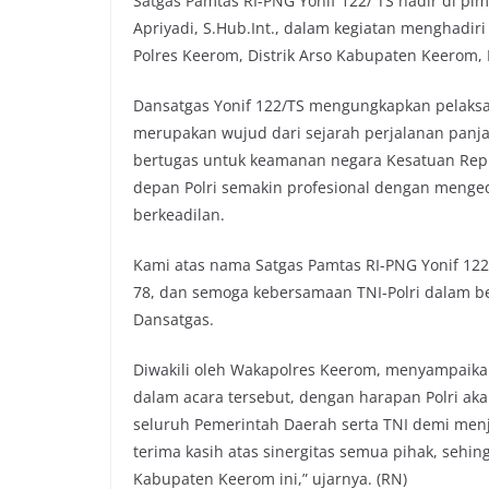
Satgas Pamtas RI-PNG Yonif 122/ TS hadir di pim
Apriyadi, S.Hub.Int., dalam kegiatan menghadi
Polres Keerom, Distrik Arso Kabupaten Keerom, 
Dansatgas Yonif 122/TS mengungkapkan pelaksan
merupakan wujud dari sejarah perjalanan panja
bertugas untuk keamanan negara Kesatuan Repub
depan Polri semakin profesional dengan mengedep
berkeadilan.
Kami atas nama Satgas Pamtas RI-PNG Yonif 12
78, dan semoga kebersamaan TNI-Polri dalam b
Dansatgas.
Diwakili oleh Wakapolres Keerom, menyampaikan
dalam acara tersebut, dengan harapan Polri ak
seluruh Pemerintah Daerah serta TNI demi me
terima kasih atas sinergitas semua pihak, sehi
Kabupaten Keerom ini,” ujarnya. (RN)