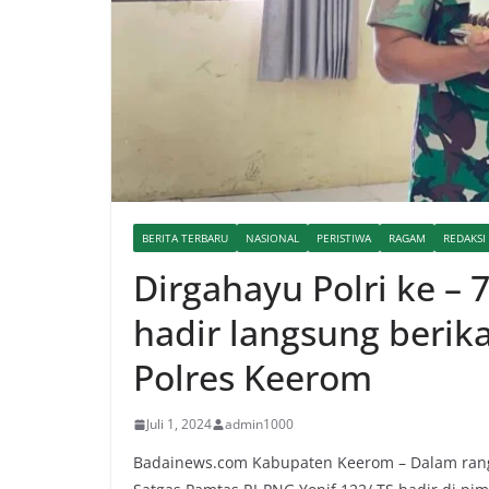
BERITA TERBARU
NASIONAL
PERISTIWA
RAGAM
REDAKSI
Dirgahayu Polri ke – 
hadir langsung berik
Polres Keerom
Juli 1, 2024
admin1000
Badainews.com Kabupaten Keerom – Dalam rangk