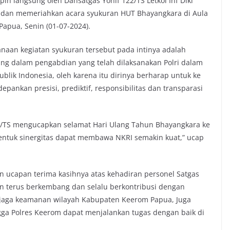
pin langsung oleh Dansatgas Yonif 122/TS Letkol Inf Diki
ri dan memeriahkan acara syukuran HUT Bhayangkara di Aula
Papua, Senin (01-07-2024).
aan kegiatan syukuran tersebut pada intinya adalah
ng dalam pengabdian yang telah dilaksanakan Polri dalam
lik Indonesia, oleh karena itu dirinya berharap untuk ke
ankan presisi, prediktif, responsibilitas dan transparasi
2/TS mengucapkan selamat Hari Ulang Tahun Bhayangkara ke
entuk sinergitas dapat membawa NKRI semakin kuat,” ucap
 ucapan terima kasihnya atas kehadiran personel Satgas
an terus berkembang dan selalu berkontribusi dengan
njaga keamanan wilayah Kabupaten Keerom Papua, Juga
ngga Polres Keerom dapat menjalankan tugas dengan baik di