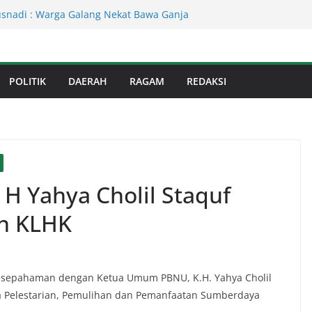
Kejati Sumut Teken MoU Wujudkan
Profesional Tanpa Praktik Transaksiona
usnadi : Warga Galang Nekat Bawa Ganja
n Satresnarkoba Polresta Deliserdang
Dinas Perkimcikataru Paling Buruk, Plh
kan Dievaluasi
POLITIK
DAERAH
RAGAM
REDAKSI
an Infrastruktur Kota Medan, Dinas
Sinergi dengan Kecamatan
s Binjai! Diduga Warga Resah Judi
Binjai Bebas Beroperasi
 Yahya Cholil Staquf
n KLHK
esepahaman dengan Ketua Umum PBNU, K.H. Yahya Cholil
a Pelestarian, Pemulihan dan Pemanfaatan Sumberdaya