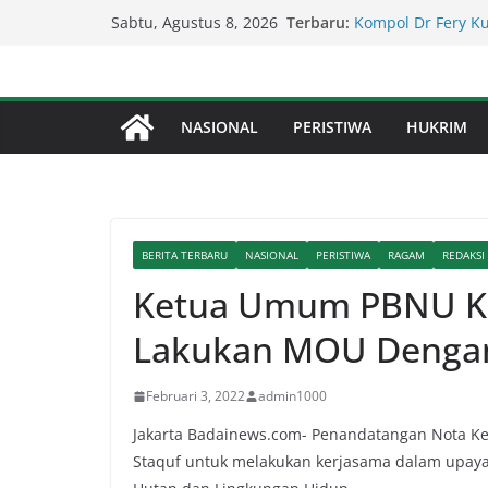
Kapolda Sumut – 
Skip
Terbaru:
Penegakan Hukum 
Sabtu, Agustus 8, 2026
to
Kompol Dr Fery K
Berhasil Diamanka
content
Serapan Anggaran 
Sekda: Kami Saran
NASIONAL
PERISTIWA
HUKRIM
Percepat Penangan
SDABMBK Perkuat 
Lapor Pak Kapolre
Brahrang Di Kota 
BERITA TERBARU
NASIONAL
PERISTIWA
RAGAM
REDAKSI
Ketua Umum PBNU K H
Lakukan MOU Denga
Februari 3, 2022
admin1000
Jakarta Badainews.com- Penandatangan Nota K
Staquf untuk melakukan kerjasama dalam upay