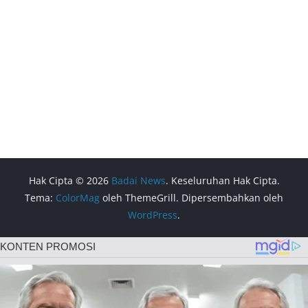
Hak Cipta © 2026
Badai News
. Keseluruhan Hak Cipta.
Tema:
ColorMag
oleh ThemeGrill. Dipersembahkan oleh
WordPress
.