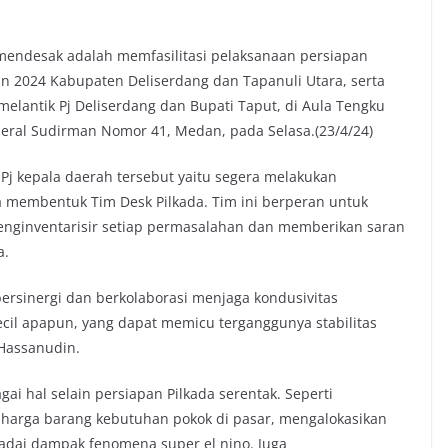
i mendesak adalah memfasilitasi pelaksanaan persiapan
un 2024 Kabupaten Deliserdang dan Tapanuli Utara, serta
melantik Pj Deliserdang dan Bupati Taput, di Aula Tengku
deral Sudirman Nomor 41, Medan, pada Selasa.(23/4/24)
a Pj kepala daerah tersebut yaitu segera melakukan
a membentuk Tim Desk Pilkada. Tim ini berperan untuk
ginventarisir setiap permasalahan dan memberikan saran
a.
ersinergi dan berkolaborasi menjaga kondusivitas
ekecil apapun, yang dapat memicu terganggunya stabilitas
 Hassanudin.
 hal selain persiapan Pilkada serentak. Seperti
s harga barang kebutuhan pokok di pasar, mengalokasikan
dai dampak fenomena super el nino. Juga