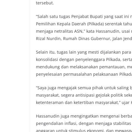
tersebut.
“Salah satu tugas Penjabat Bupati yang saat in
Pemilihan Kepala Daerah (Pilkada) serentak tah
menjaga netralitas ASN,” kata Hassanudin, usai 
Rizal Nurdin, Rumah Dinas Gubernur, Jalan Jen
Selain itu, tugas lain yang mesti dijalankan par
konsolidasi dengan penyelenggara Pilkada, sert
mendukung dan melaksanakan pemantauan, men
penyelesaian permasalahan pelaksanaan Pilkad
“Saya juga mengajak semua pihak untuk saling b
masyarakat, segera antisipasi gejolak politik s
ketenteraman dan ketertiban masyarakat,” ujar
Hassanudin juga mengingatkan mengenai berbagai
pengendalian inflasi, dengan menjaga stabilita
anggaran untuk stimulus ekonomi, dan mewaspa