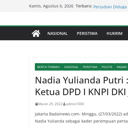
Skip
Terbaru:
Lapor Pak Kapolda
Kamis, Agustus 6, 2026
to
Perjudian Diduga 
Dandim 0201/Med
content
Berikan Santunan
Lapor Pak Kapolre
NASIONAL
PERISTIWA
HUKRIM
Brahrang Di Kota 
Kapolda Sumut – 
Penegakan Hukum 
Kompol Dr Fery K
Berhasil Diamank
BERITA TERBARU
NASIONAL
PERISTIWA
POLITIK
RAGAM
Nadia Yulianda Putri
Ketua DPD I KNPI DKI 
Maret 29, 2022
admin1000
Jakarta Badainews.com- Minggu, (27/03/2022) ad
Nadia Yulianda sebagai kader perempuan pertama