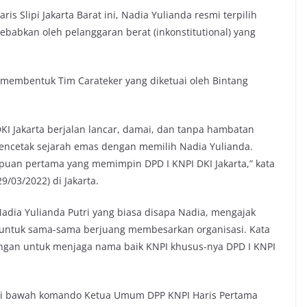
is Slipi Jakarta Barat ini, Nadia Yulianda resmi terpilih
ebabkan oleh pelanggaran berat (inkonstitutional) yang
 membentuk Tim Carateker yang diketuai oleh Bintang
KI Jakarta berjalan lancar, damai, dan tanpa hambatan
encetak sejarah emas dengan memilih Nadia Yulianda.
uan pertama yang memimpin DPD I KNPI DKI Jakarta,” kata
9/03/2022) di Jakarta.
Nadia Yulianda Putri yang biasa disapa Nadia, mengajak
a untuk sama-sama berjuang membesarkan organisasi. Kata
ngan untuk menjaga nama baik KNPI khusus-nya DPD I KNPI
 di bawah komando Ketua Umum DPP KNPI Haris Pertama