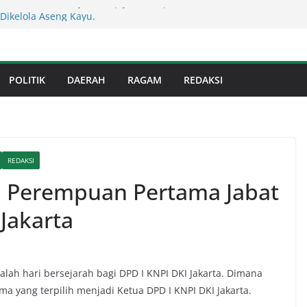
 Sumut ! Cafe Boy Disulap Jadi Tempat
Dikelola Aseng Kayu.
an Kunker ke Koramil 04/Medan Kota
 Kepada 20 Warga Kaum Dhu’afa
s Binjai! Diduga Warga Resah Judi
POLITIK
DAERAH
RAGAM
REDAKSI
Binjai Bebas Beroperasi
Kejati Sumut Teken MoU Wujudkan
Profesional Tanpa Praktik Transaksiona
usnadi : Warga Galang Nekat Bawa Ganja
an Satresnarkoba Polresta Deliserdang
REDAKSI
 : Perempuan Pertama Jabat
Jakarta
alah hari bersejarah bagi DPD I KNPI DKI Jakarta. Dimana
 yang terpilih menjadi Ketua DPD I KNPI DKI Jakarta.