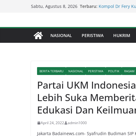
Kapolda Sumut – 
Skip
Terbaru:
Penegakan Hukum 
Sabtu, Agustus 8, 2026
to
Kompol Dr Fery K
Berhasil Diamanka
content
Serapan Anggaran 
Sekda: Kami Saran
NASIONAL
PERISTIWA
HUKRIM
Percepat Penangan
SDABMBK Perkuat 
Lapor Pak Kapolre
Brahrang Di Kota 
BERITA TERBARU
NASIONAL
PERISTIWA
POLITIK
RAGAM
Partai UKM Indonesia
Lebih Suka Memberit
Edukasi Dan Keilmua
April 24, 2022
admin1000
Jakarta Badainews.com- Syafrudin Budiman SIP