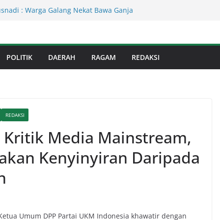
Kejati Sumut Teken MoU Wujudkan
Profesional Tanpa Praktik Transaksiona
usnadi : Warga Galang Nekat Bawa Ganja
n Satresnarkoba Polresta Deliserdang
Dinas Perkimcikataru Paling Buruk, Plh
kan Dievaluasi
POLITIK
DAERAH
RAGAM
REDAKSI
an Infrastruktur Kota Medan, Dinas
Sinergi dengan Kecamatan
s Binjai! Diduga Warga Resah Judi
Binjai Bebas Beroperasi
REDAKSI
 Kritik Media Mainstream,
akan Kenyinyiran Daripada
n
 Ketua Umum DPP Partai UKM Indonesia khawatir dengan