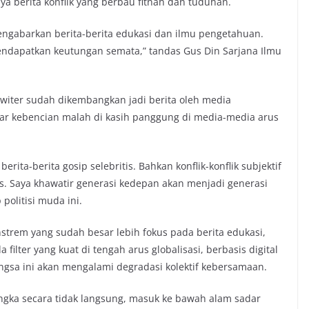
a berita konflik yang berbau fitnah dan tuduhan.
ngabarkan berita-berita edukasi dan ilmu pengetahuan.
endapatkan keutungan semata,” tandas Gus Din Sarjana Ilmu
twiter sudah dikembangkan jadi berita oleh media
r kebencian malah di kasih panggung di media-media arus
berita-berita gosip selebritis. Bahkan konflik-konflik subjektif
s. Saya khawatir generasi kedepan akan menjadi generasi
olitisi muda ini.
strem yang sudah besar lebih fokus pada berita edukasi,
ilter yang kuat di tengah arus globalisasi, berbasis digital
angsa ini akan mengalami degradasi kolektif kebersamaan.
ngka secara tidak langsung, masuk ke bawah alam sadar