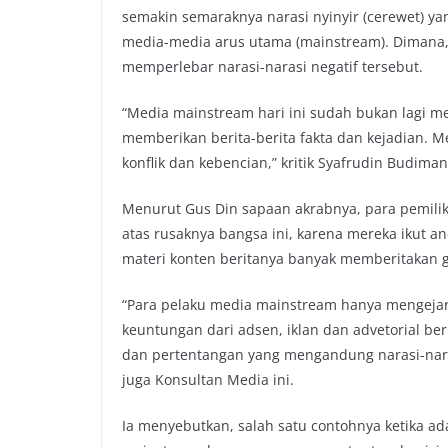
semakin semaraknya narasi nyinyir (cerewet) yan
media-media arus utama (mainstream). Dimana, 
memperlebar narasi-narasi negatif tersebut.
“Media mainstream hari ini sudah bukan lagi m
memberikan berita-berita fakta dan kejadian. 
konflik dan kebencian,” kritik Syafrudin Budima
Menurut Gus Din sapaan akrabnya, para pemil
atas rusaknya bangsa ini, karena mereka ikut an
materi konten beritanya banyak memberitakan gos
“Para pelaku media mainstream hanya mengejar 
keuntungan dari adsen, iklan dan advetorial beri
dan pertentangan yang mengandung narasi-naras
juga Konsultan Media ini.
Ia menyebutkan, salah satu contohnya ketika ada 