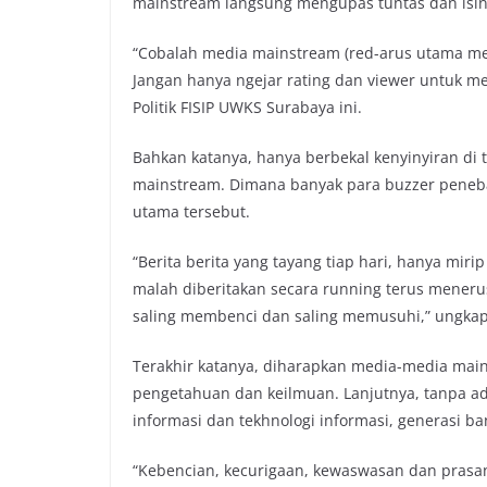
mainstream langsung mengupas tuntas dan isiny
“Cobalah media mainstream (red-arus utama me
Jangan hanya ngejar rating dan viewer untuk m
Politik FISIP UWKS Surabaya ini.
Bahkan katanya, hanya berbekal kenyinyiran di 
mainstream. Dimana banyak para buzzer peneba
utama tersebut.
“Berita berita yang tayang tiap hari, hanya mirip 
malah diberitakan secara running terus meneru
saling membenci dan saling memusuhi,” ungkap p
Terakhir katanya, diharapkan media-media main
pengetahuan dan keilmuan. Lanjutnya, tanpa ada f
informasi dan tekhnologi informasi, generasi b
“Kebencian, kecurigaan, kewaswasan dan prasa