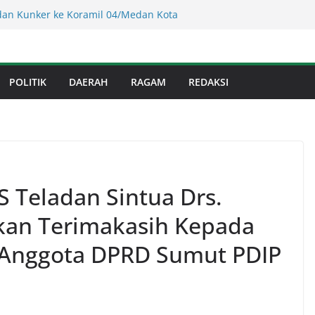
 Sumut ! Cafe Boy Disulap Jadi Tempat
Dikelola Aseng Kayu.
an Kunker ke Koramil 04/Medan Kota
 Kepada 20 Warga Kaum Dhu’afa
s Binjai! Diduga Warga Resah Judi
Binjai Bebas Beroperasi
POLITIK
DAERAH
RAGAM
REDAKSI
Kejati Sumut Teken MoU Wujudkan
Profesional Tanpa Praktik Transaksiona
usnadi : Warga Galang Nekat Bawa Ganja
an Satresnarkoba Polresta Deliserdang
 Teladan Sintua Drs.
kan Terimakasih Kepada
r Anggota DPRD Sumut PDIP