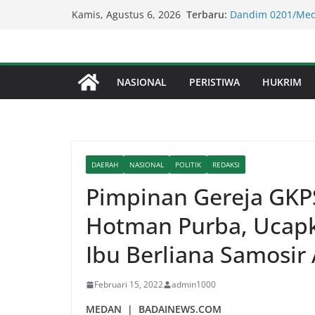
Lapor Pak Kapolda
Skip
Terbaru:
Kamis, Agustus 6, 2026
Perjudian Diduga 
to
Dandim 0201/Med
Berikan Santunan
content
Lapor Pak Kapolre
Brahrang Di Kota 
NASIONAL
PERISTIWA
HUKRIM
Kapolda Sumut – 
Penegakan Hukum 
Kompol Dr Fery K
Berhasil Diamank
DAERAH
NASIONAL
POLITIK
REDAKSI
Pimpinan Gereja GKPS
Hotman Purba, Ucap
Ibu Berliana Samosi
Februari 15, 2022
admin1000
MEDAN | BADAINEWS.COM