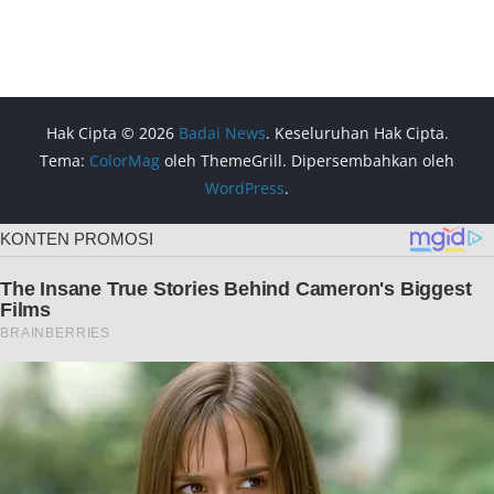
Hak Cipta © 2026
Badai News
. Keseluruhan Hak Cipta.
Tema:
ColorMag
oleh ThemeGrill. Dipersembahkan oleh
WordPress
.