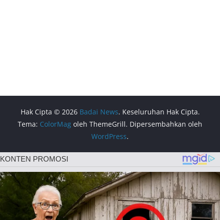
Hak Cipta © 2026
Badai News
. Keseluruhan Hak Cipta.
Tema:
ColorMag
oleh ThemeGrill. Dipersembahkan oleh
WordPress
.