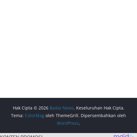
Hak Cipta © 2026
Badai News
. Keseluruhan Hak Cipta.
Tema:
ColorMag
oleh ThemeGrill. Dipersembahkan oleh
WordPress
.