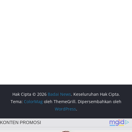
Hak Cipta © 2026
Badai News
. Keseluruhan Hak Cipta.
Tema:
ColorMag
oleh ThemeGrill. Dipersembahkan oleh
WordPress
.